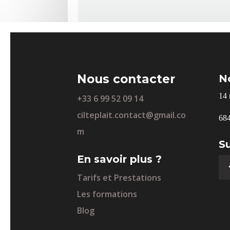
prix :
750,00 €
à
900,00 €
Nous contacter
N
14 
+33 6 99 52 09 14
cilteplait.contact@gmail.co
684
m
S
En savoir plus ?
Tarifs et Prestations
Les formations
Blog