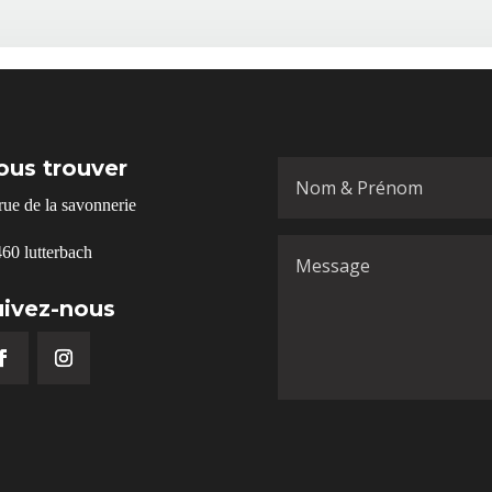
prix :
500,00 €
550,00 €
à
à
600,00 €
700,00 €
ous trouver
rue de la savonnerie
60 lutterbach
uivez-nous