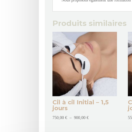
Nous proposons également une formation
Produits similaires
Cil à cil Initial – 1,5
C
jours
j
Plage
750,00
€
–
900,00
€
5
de