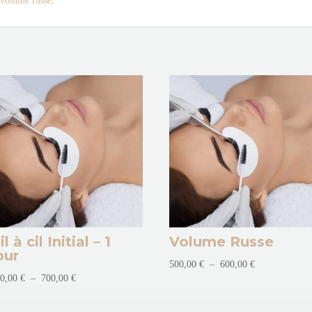
volume russe
.
il à cil Initial – 1
Volume Russe
our
Plage
500,00
€
–
600,00
€
Plage
50,00
€
–
700,00
€
de
de
prix :