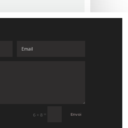
=
Envoi
6 + 8