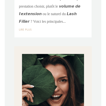
prestation choisir, plutôt le 𝙫𝙤𝙡𝙪𝙢𝙚 𝙙𝙚
𝙡'𝙚𝙭𝙩𝙚𝙣𝙨𝙞𝙤𝙣 ou le naturel du 𝙇𝙖𝙨𝙝
𝙁𝙞𝙡𝙡𝙚𝙧 ? Voici les principales...
lire plus