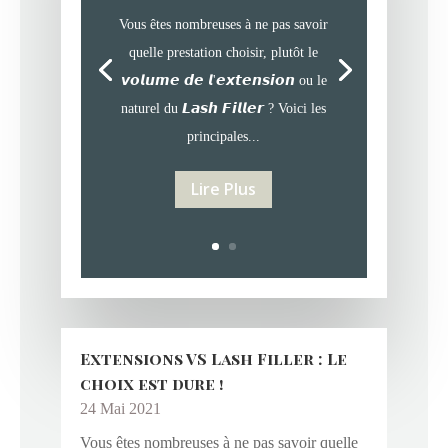
Vous êtes nombreuses à ne pas savoir
quelle prestation choisir, plutôt le
𝙫𝙤𝙡𝙪𝙢𝙚 𝙙𝙚 𝙡'𝙚𝙭𝙩𝙚𝙣𝙨𝙞𝙤𝙣 ou le
naturel du 𝙇𝙖𝙨𝙝 𝙁𝙞𝙡𝙡𝙚𝙧 ? Voici les
principales...
Lire Plus
Extensions VS Lash Filler : Le
choix est dure !
24 Mai 2021
Vous êtes nombreuses à ne pas savoir quelle