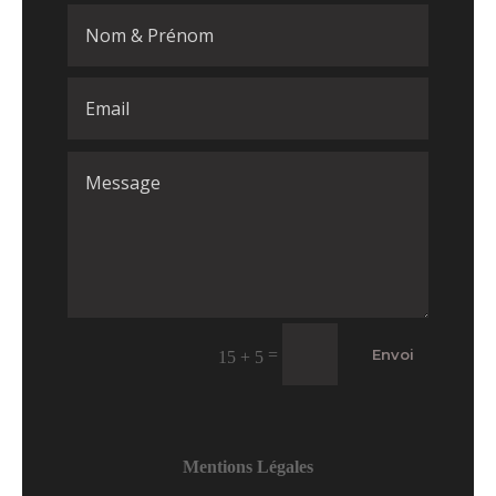
=
Envoi
15 + 5
Mentions Légales