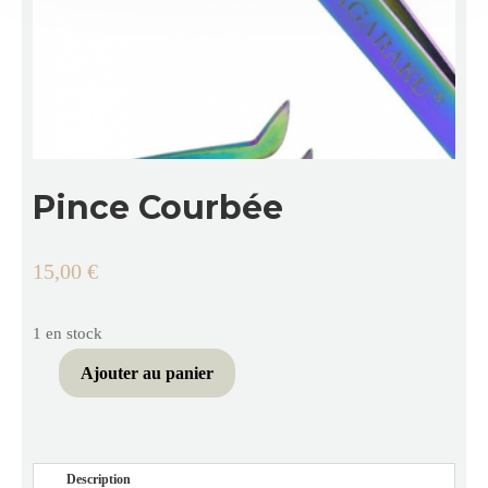
Pince Courbée
15,00
€
1 en stock
Ajouter au panier
quantité
de
Pince
Courbée
Description