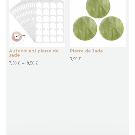
Autocollant pierre de
Pierre de Jade
Jade
3,90
€
Plage
7,50
€
–
8,50
€
de
prix :
7,50 €
à
8,50 €