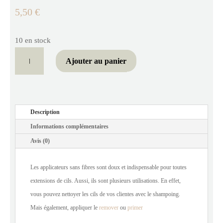
5,50
€
10 en stock
quantité
Ajouter au panier
de
Applicateurs
sans
fibres
Description
(Lot
Informations complémentaires
de
Avis (0)
50)
Les applicateurs sans fibres sont doux et indispensable pour toutes
extensions de cils. Aussi, ils sont plusieurs utilisations. En effet,
vous pouvez nettoyer les cils de vos clientes avec le shampoing.
Mais également, appliquer le
remover
ou
primer