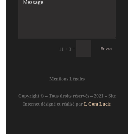
=
Envoi
11 + 3
Mentions Légales
Copyright © – Tous droits réservés – 2021 – Site
Internet désigné et réalisé par
L Com Lucie